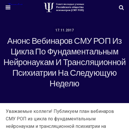
17.11.2017
Анонс Вебинаров СМУ РОП Из
Цикла По Фундаментальным
Нейронаукам И Трансляционной
Психиатрии На Следующую
Неделю
Уважаемые коллеги! Публикуем план вебинаров
СМУ РОП из цикла по фундаментальным
нейронаукам и трансляционной психиатрии на