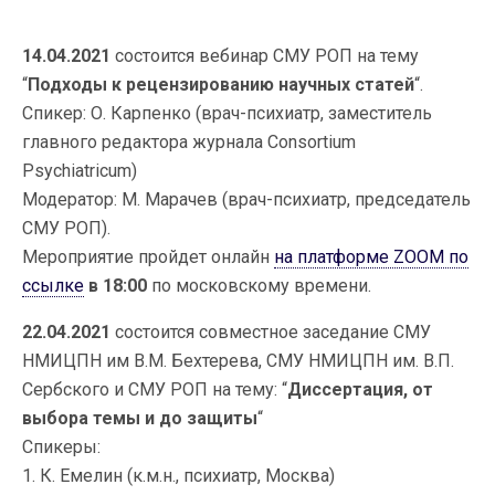
14.04.2021
состоится вебинар СМУ РОП на тему
“
Подходы к рецензированию научных статей
“.
Спикер: О. Карпенко (врач-психиатр, заместитель
главного редактора журнала Consortium
Psychiatricum)
Модератор: М. Марачев (врач-психиатр, председатель
СМУ РОП).
Мероприятие пройдет онлайн
на платформе ZOOM по
ссылке
в 18:00
по московскому времени.
22.04.2021
состоится совместное заседание СМУ
НМИЦПН им В.М. Бехтерева, СМУ НМИЦПН им. В.П.
Сербского и СМУ РОП на тему: “
Диссертация, от
выбора темы и до защиты
“
Спикеры:
1. К. Емелин (к.м.н., психиатр, Москва)