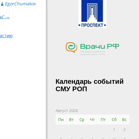
EgorChumakov
ты” →
частию
Календарь событий
СМУ РОП
Август 2026
Пн
Вт
Ср
Чт
Пт
Сб
Вс
1
2