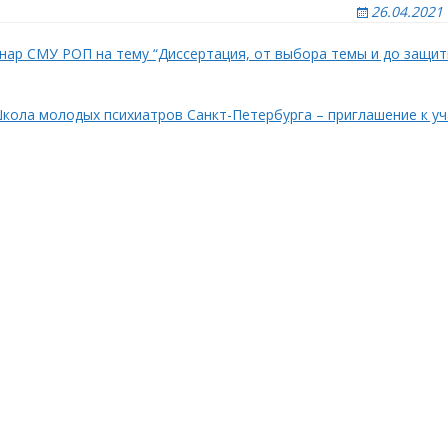
ла
26.04.2021
юмень
нар СМУ РОП на тему “Диссертация, от выбора темы и до защи
увашия
Школа молодых психиатров Санкт-Петербурга – приглашение к у