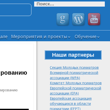
Найти:
але
Мероприятия и проекты
Обучение
Прошедшие
ВЕБИНАРЫ СМ
мероприятия СМУ
РОП
РОП
Наши партнеры
Дайджесты
Текущие научные
“Новости
проекты СМУ РОП
психиатрии и
Секция Молодых психиатров
нейронаук”
ированию
Завершенные
Всемирной психиатрической
научные проекты
Психика
ассоциации (WPA)
СМУ РОП
мегаполиса (Psy
Комитет Молодых психиатров
Neurodynamics.
Подборка виде
Европейской психиатрической
нзированию
Журнал
лекций и
ассоциации (EPA)
клинической
вебинаров
Европейская ассоциация
психологии и
обучающихся в области
психиатрии
психиатрии (EFPT)