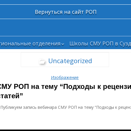
Вернуться на сайт РОП
гиональные отделения
Школы СМУ РОП в Сузд
елгород
Uncategorized
рянск
ским
олгоград
Изображение
абайкалье
СМУ РОП на тему “Подходы к реценз
ваново
татей”
азань
алининград
! Публикуем запись вебинара СМУ РОП на тему “Подходы к реце
те с
емерово
и
рым
осква