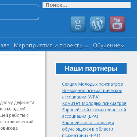
Найти:
але
Мероприятия и проекты
Обучение
Прошедшие
ВЕБИНАРЫ СМ
мероприятия СМУ
РОП
РОП
Наши партнеры
Дайджесты
Текущие научные
“Новости
проекты СМУ РОП
психиатрии и
Секция Молодых психиатров
нейронаук”
Завершенные
Всемирной психиатрической
научные проекты
Психика
ассоциации (WPA)
СМУ РОП
мегаполиса (Psy
ндрому дефицита
Комитет Молодых психиатров
вила младший
Neurodynamics.
Подборка виде
Европейской психиатрической
Журнал
лекций и
щей работы с
ассоциации (EPA)
клинической
вебинаров
ала клинический
Европейская ассоциация
психологии и
Новикова.
обучающихся в области
психиатрии
психиатрии (EFPT)