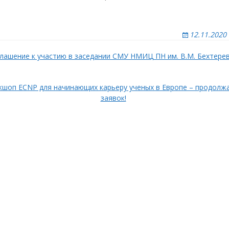
ижний Новгород
рсов
мск
12.11.2020
ным
ренбург
лашение к участию в заседании СМУ НМИЦ ПН им. В.М. Бехтере
енза
но-
ермь
кой
риморское
кшоп ECNP для начинающих карьеру ученых в Европе – продолж
тделение
заявок!
стов-на-Дону
го
а
язань
амара
анкт-Петербург
аратов
моленск
амбов
омск