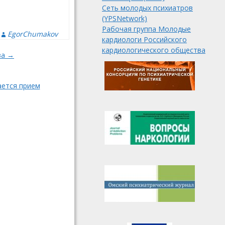
Сеть молодых психиатров
(YPSNetwork)
Рабочая группа Молодые
EgorChumakov
кардиологи Российского
кардиологического общества
ва →
ается прием