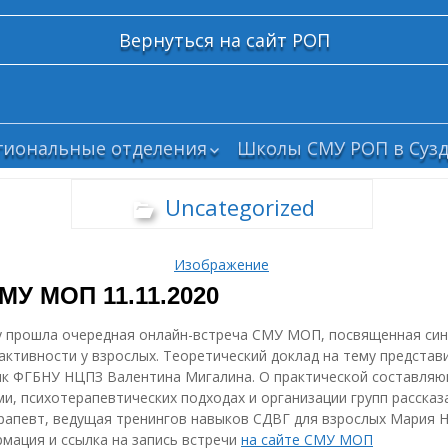
Вернуться на сайт РОП
гиональные отделения
Школы СМУ РОП в Сузд
елгород
Uncategorized
рянск
ским
олгоград
Изображение
абайкалье
МУ МОП 11.11.2020
ваново
азань
ду прошла очередная онлайн-встреча СМУ МОП, посвященная си
алининград
активности у взрослых. Теоретический доклад на тему предста
те с
ик ФГБНУ НЦПЗ Валентина Мигалина. О практической составляю
емерово
и
и, психотерапевтических подходах и организации групп рассказ
рым
рапевт, ведущая тренингов навыков СДВГ для взрослых Мария 
мация и ссылка на запись встречи
на сайте СМУ МОП
осква