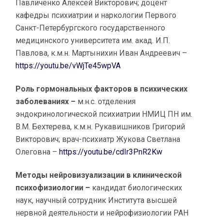
Павличенко Алексей Викторович; доцент
кафедры психиатрии и наркологии Первого
Санкт-Петербургского государственного
медицинского университета им. акад. И.П.
Павлова, к.м.н. Мартынихин Иван Андреевич –
https://youtu.be/vWjTe45wpVA
Роль гормональных факторов в психических
заболеваниях –
м.н.с. отделения
эндокринологической психиатрии НМИЦ ПН им.
В.М. Бехтерева, к.м.н. Рукавишников Григорий
Викторович; врач-психиатр Жукова Светлана
Олеговна –
https://youtu.be/cdIr3PnR2Kw
Методы нейровизуализации в клинической
психофизиологии –
кандидат биологических
наук, научный сотрудник Института высшей
нервной деятельности и нейрофизиологии РАН