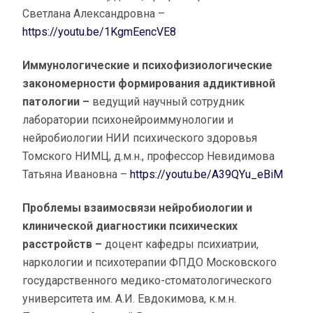
Светлана Александровна –
https://youtu.be/1KgmEencVE8
Иммунологические и психофизиологические
закономерности формирования аддиктивной
патологии –
ведущий научный сотрудник
лаборатории психонейроиммунологии и
нейробиологии НИИ психического здоровья
Томского НИМЦ, д.м.н., профессор Невидимова
Татьяна Ивановна –
https://youtu.be/A39QYu_eBiM
Проблемы взаимосвязи нейробиологии и
клинической диагностики психических
расстройств –
доцент кафедры психиатрии,
наркологии и психотерапии ФПДО Московского
государственного медико-стоматологического
университета им. А.И. Евдокимова, к.м.н.