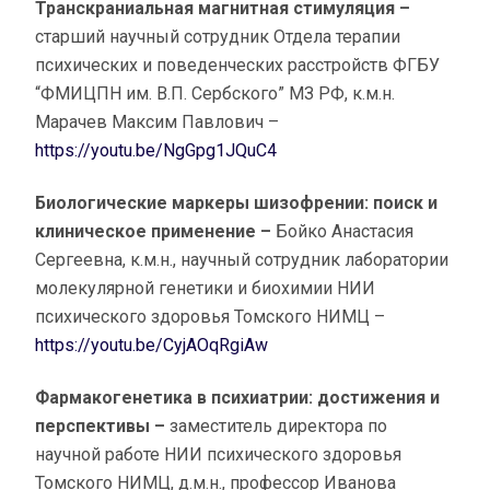
Транскраниальная магнитная стимуляция –
старший научный сотрудник Отдела терапии
психических и поведенческих расстройств ФГБУ
“ФМИЦПН им. В.П. Сербского” МЗ РФ, к.м.н.
Марачев Максим Павлович –
https://youtu.be/NgGpg1JQuC4
Биологические маркеры шизофрении: поиск и
клиническое применение –
Бойко Анастасия
Сергеевна, к.м.н., научный сотрудник лаборатории
молекулярной генетики и биохимии НИИ
психического здоровья Томского НИМЦ –
https://youtu.be/CyjAOqRgiAw
Фармакогенетика в психиатрии: достижения и
перспективы –
заместитель директора по
научной работе НИИ психического здоровья
Томского НИМЦ, д.м.н., профессор Иванова