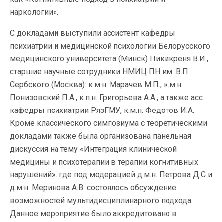
наркологии».
С докладами выступили ассистент кафедры
психиатрии и медицинской психологии Белорусского
медицинского университета (Минск) Пикикреня В.И.,
старшие научные сотрудники НМИЦ ПН им. В.П.
Сербского (Москва): к.м.н. Марачев М.П., к.м.н.
Понизовский П.А., к.п.н. Григорьева А.А., а также асс.
кафедры психиатрии РязГМУ, к.м.н. Федотов И.А.
Кроме классического симпозиума с теоретическими
докладами также была организована панельная
дискуссия на тему «Интеграция клинической
медицины и психотерапии в терапии когнитивных
нарушений», где под модерацией д.м.н. Петрова Д.С и
д.м.н. Меринова А.В. состоялось обсуждение
возможностей мультидисциплинарного подхода.
Данное мероприятие было аккредитовано в