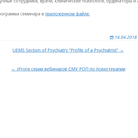
чные сотрудники, врачи, клинические психологи, ординаторы и 
ижний Новгород
рсов
рограмма семинара в
приложенном файле.
мск
ным
ренбург
енза
14.04.2018
но-
ермь
кой
UEMS Section of Psychiatry “Profile of a Psychiatrist” →
риморское
тделение
стов-на-Дону
го
← Итоги серии вебинаров СМУ РОП по психотерапии
а
язань
амара
анкт-Петербург
аратов
моленск
амбов
омск