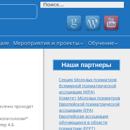
Найти:
але
Мероприятия и проекты
Обучение
Прошедшие
ВЕБИНАРЫ СМ
мероприятия СМУ
РОП
РОП
Наши партнеры
Дайджесты
Текущие научные
“Новости
проекты СМУ РОП
психиатрии и
Секция Молодых психиатров
нейронаук”
Завершенные
Всемирной психиатрической
научные проекты
Психика
ассоциации (WPA)
СМУ РОП
мегаполиса (Psy
Комитет Молодых психиатров
Neurodynamics.
Подборка виде
Европейской психиатрической
есячно проходят
Журнал
лекций и
ассоциации (EPA)
клинической
вебинаров
Европейская ассоциация
хопатологии?”
психологии и
обучающихся в области
лер А.Б.
психиатрии
психиатрии (EFPT)