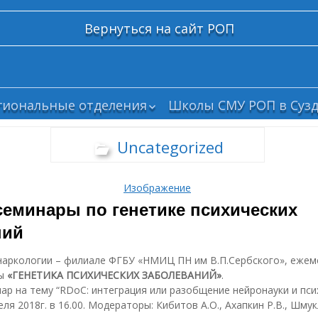
Вернуться на сайт РОП
гиональные отделения
Школы СМУ РОП в Сузд
елгород
Uncategorized
рянск
ским
олгоград
Изображение
абайкалье
еминары по генетике психических
ваново
ний
азань
алининград
наркологии – филиале ФГБУ «НМИЦ ПН им В.П.Сербского», ежем
те с
емерово
ры
«ГЕНЕТИКА ПСИХИЧЕСКИХ ЗАБОЛЕВАНИЙ»
.
и
р на тему “RDoC: интеграция или разобщение нейронауки и пси
рым
ля 2018г. в 16.00. Модераторы: Кибитов А.О., Ахапкин Р.В., Шмук
осква