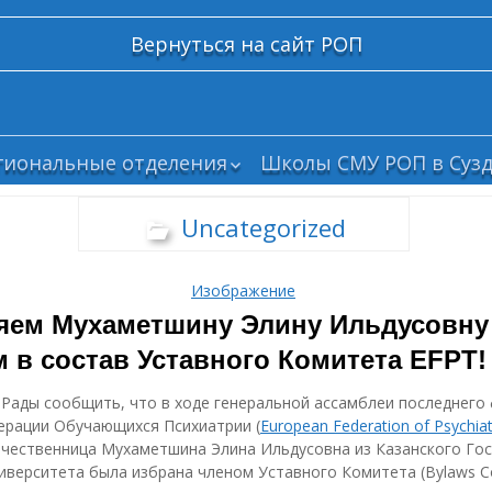
Вернуться на сайт РОП
гиональные отделения
Школы СМУ РОП в Сузд
елгород
Uncategorized
рянск
ским
олгоград
Изображение
абайкалье
яем Мухаметшину Элину Ильдусовну
ваново
 в состав Уставного Комитета EFPT!
азань
алининград
 Рады сообщить, что в ходе генеральной ассамблеи последнего
те с
емерово
ерации Обучающихся Психиатрии (
European Federation of Psychiat
и
ечественница Мухаметшина Элина Ильдусовна из Казанского Го
рым
верситета была избрана членом Уставного Комитета (Bylaws C
осква