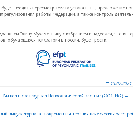
ижний Новгород
 будет входить пересмотр текста устава EFPT, предложение по
рсов
ля регулирования работы Федерации, а также контроль деятель
мск
ным
ренбург
енза
дравляем Элину Мухаметшину с избранием и надеемся, что инте
но-
ов, обучающихся психиатрии в России, будет рости.
ермь
кой
риморское
тделение
стов-на-Дону
го
а
язань
амара
15.07.2021
анкт-Петербург
Вышел в свет журнал Неврологический вестник (2021, №2) →
аратов
моленск
вый выпуск журнала “Современная терапия психических расстро
амбов
омск