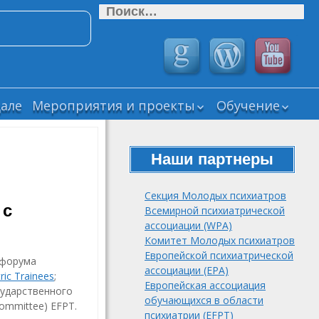
Найти:
але
Мероприятия и проекты
Обучение
Прошедшие
ВЕБИНАРЫ СМ
мероприятия СМУ
РОП
РОП
Наши партнеры
Дайджесты
Текущие научные
“Новости
проекты СМУ РОП
психиатрии и
Секция Молодых психиатров
нейронаук”
 с
Завершенные
Всемирной психиатрической
научные проекты
Психика
ассоциации (WPA)
СМУ РОП
мегаполиса (Psy
Комитет Молодых психиатров
Neurodynamics.
Подборка виде
Европейской психиатрической
 форума
Журнал
лекций и
ассоциации (EPA)
ric Trainees
;
клинической
вебинаров
Европейская ассоциация
сударственного
психологии и
обучающихся в области
ommittee) EFPT.
психиатрии
психиатрии (EFPT)