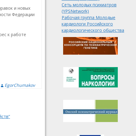
Сеть молодых психиатров
правок и новых
(YPSNetwork)
ности Федерации
Рабочая группа Молодые
кардиологи Российского
кардиологического общества
рес к работе
EgorChumakov
йств”