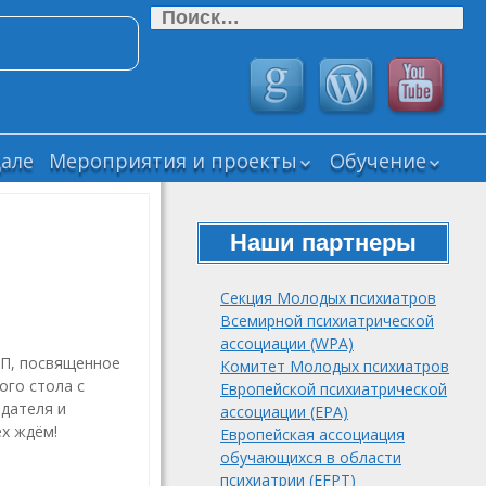
Найти:
але
Мероприятия и проекты
Обучение
Прошедшие
ВЕБИНАРЫ СМ
мероприятия СМУ
РОП
РОП
Наши партнеры
Дайджесты
Текущие научные
“Новости
проекты СМУ РОП
психиатрии и
Секция Молодых психиатров
нейронаук”
Завершенные
Всемирной психиатрической
научные проекты
Психика
ассоциации (WPA)
СМУ РОП
мегаполиса (Psy
ОП, посвященное
Комитет Молодых психиатров
ого стола с
Neurodynamics.
Подборка виде
Европейской психиатрической
Журнал
лекций и
здателя и
ассоциации (EPA)
клинической
вебинаров
ех ждём!
Европейская ассоциация
психологии и
обучающихся в области
психиатрии
психиатрии (EFPT)