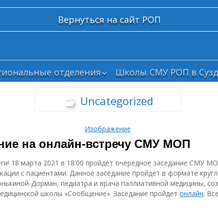
Вернуться на сайт РОП
гиональные отделения
Школы СМУ РОП в Сузд
елгород
Uncategorized
рянск
ским
олгоград
Изображение
абайкалье
ние на онлайн-встречу СМУ МОП
ваново
азань
ги! 18 марта 2021 в 18:00 пройдет очередное заседание СМУ М
алининград
ации с пациентами. Данное заседание пройдет в формате кругл
те с
нькиной-Дорман, педиатра и врача паллиативной медицины, со
емерово
и
едицинской школы «Сообщение». Заседание пройдет
онлайн
. Вс
рым
осква