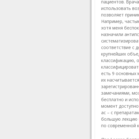
Ту
пациентов. Врача
использовать во
Т
позволяет прини
Ч
Например, часты
хотя меня беспок
назначили антипс
систематизирова
соответствие с д
крупнейших объед
классификацию, о
классифицироват
есть 9 основных
их насчитывается
зарегистрирован
замечаниями, мо
бесплатно и испо
момент доступно 
ac – с препарата
большую лекцию 
по современной 