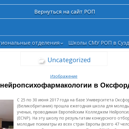
Вернуться на сайт РОП
гиональные отделения
Школы СМУ РОП в Сузд
елгород
Uncategorized
рянск
ским
олгоград
Изображение
абайкалье
 нейропсихофармакологии в Оксфорд
ваново
азань
С 25 по 30 июня 2017 года на базе Университета Оксфо
алининград
(Великобритания) прошла ежегодная школа для молод
те с
емерово
ученых, проводимая Европейским Колледжем Нейропс
и
(ECNP). На эту школу по результатам конкурсного отб
рым
молодые психиатры из всех стран Европы (всего 47 чело
осква