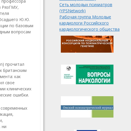
, профессора
Сеть молодых психиатров
и РязГМУ,
(YPSNetwork)
ателя
Рабочая группа Молодые
 Осадшего Ю.Ю.
кардиологи Российского
кции по базовым
кардиологического общества
адным вопросам
n) прочитал
х Британским
мента: как
ил свое
нии клинических
ческие ошибки.
о современных
кация,
и,
 ни