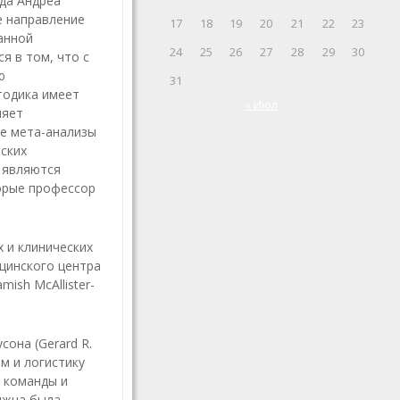
да Андреа
ое направление
17
18
19
20
21
22
23
анной
24
25
26
27
28
29
30
я в том, что с
ю
31
етодика имеет
« Июл
ляет
е мета-анализы
ских
 являются
орые профессор
 и клинических
ицинского центра
ish McAllister-
она (Gerard R.
м и логистику
4 команды и
лжна была