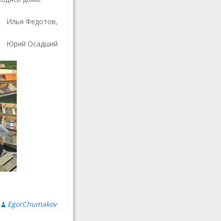
Илья Федотов,
Юрий Осадший
EgorChumakov