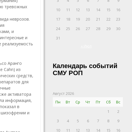
ермания)
3
4
5
6
7
8
9
ию тревожных
10
11
12
13
14
15
16
вида неврозов.
17
18
19
20
21
22
23
ия
24
25
26
27
28
29
30
ками, и
 интересные и
31
е реализуемость
« Июл
ьсо Аранго
Календарь событий
e Cahn) из
СМУ РОП
ческих средств,
репаратов для
ичные
Август 2026
кже активатора
кла информация,
Пн
Вт
Ср
Чт
Пт
Сб
Вс
показал в
1
2
 шизофрении и
3
4
5
6
7
8
9
10
11
12
13
14
15
16