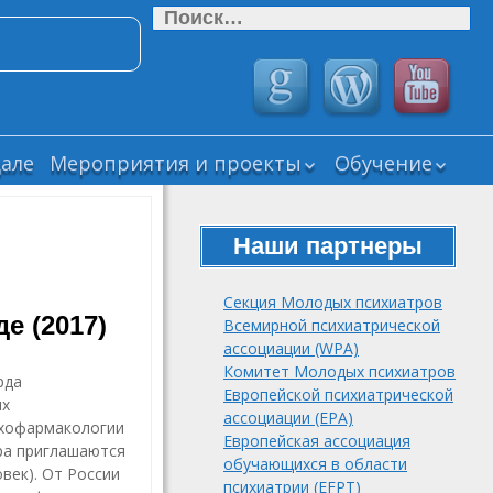
Найти:
але
Мероприятия и проекты
Обучение
Прошедшие
ВЕБИНАРЫ СМ
мероприятия СМУ
РОП
РОП
Наши партнеры
Дайджесты
Текущие научные
“Новости
проекты СМУ РОП
психиатрии и
Секция Молодых психиатров
нейронаук”
е (2017)
Завершенные
Всемирной психиатрической
научные проекты
Психика
ассоциации (WPA)
СМУ РОП
мегаполиса (Psy
Комитет Молодых психиатров
рда
Neurodynamics.
Подборка виде
Европейской психиатрической
ых
Журнал
лекций и
ассоциации (EPA)
ихофармакологии
клинической
вебинаров
Европейская ассоциация
ора приглашаются
психологии и
обучающихся в области
психиатрии
век). От России
психиатрии (EFPT)