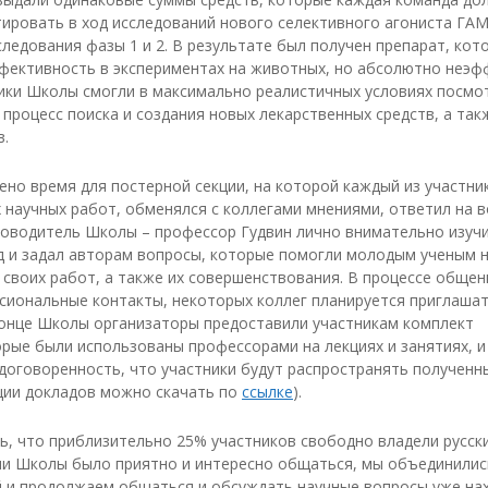
ировать в ход исследований нового селективного агониста ГА
следования фазы 1 и 2. В результате был получен препарат, кот
фективность в экспериментах на животных, но абсолютно неэф
ики Школы смогли в максимально реалистичных условиях посмо
процесс поиска и создания новых лекарственных средств, а так
в.
но время для постерной секции, на которой каждый из участни
 научных работ, обменялся с коллегами мнениями, ответил на 
ководитель Школы – профессор Гудвин лично внимательно изуч
д и задал авторам вопросы, которые помогли молодым ученым 
своих работ, а также их совершенствования. В процессе общен
сиональные контакты, некоторых коллег планируется приглашат
конце Школы организаторы предоставили участникам комплект
рые были использованы профессорами на лекциях и занятиях, и
договоренность, что участники будут распространять полученн
ации докладов можно скачать по
ссылке
).
, что приблизительно 25% участников свободно владели русск
ми Школы было приятно и интересно общаться, мы объединили
й и продолжаем общаться и обсуждать научные вопросы уже нах