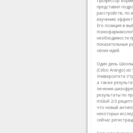
Профессор Борвин
представил подр
расстройств, по 
изучению эффекти
Его позиция в вы
психофармакологи
необходимости пр
показательные ра
своих идей.
Один день Школы
(Celso Arango) и
Университета Утр
а также результа
лечения шизофре
результаты по п
mGluR 2/3 рецепт
что новый антип
некоторых иссле
сейчас регистрац