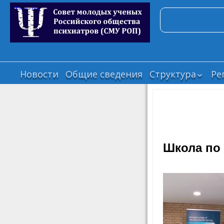
Новости
Общие сведения
Структура
Ре
Президиум
Б
Секция по
Б
исследователь
В
проектам
З
Секция по
Школа по
организации
И
научно-
К
практических
мероприятий
К
Секция по рабо
К
публикациями 
переводам
К
Секция по
М