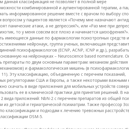
ла
м данная классификация не позволяет в полной мере
зможности комбинированной и аугментированной терапии, а па
юмень
мать информированное решение вместе с врачом по выбору спо
увашия
м вопросом у пациентов является «Почему мне назначают антид
оят панические атаки, а не депрессия?», или «Раз мне при депре
ихотик, то у меня совсем все плохо и начинается шизофрения?»
ть имеющиеся данные по фармакологии психотропных средств и 
остижениями нейронаук, группа ученых, включающая представит
инений психофармакологов (ECNP, ACNP, ICNP и др.), разрабат
снованную на нейронауках – Neuroscience based nomenclature. 
ь препараты по двум основным параметрам: механизм действия
 механизмов) и фармакологическая мишень (в психофармакологи
 11). Эту классификацию, объединенную с перечнем показаний,
ных регуляторами США и Европы, а также некоторыми важными 
жно скачать в виде приложения для мобильных устройств сове
льзовать ее в клинической практики для принятия решений. В н
2 вида приложений: NbN-2 с перечнем препаратов из общей пси
ми из детской и гериатрической психиатрии. Также профессор З
по классификации и подходам к лечению тревожных расстройст
классификации DSM-5.