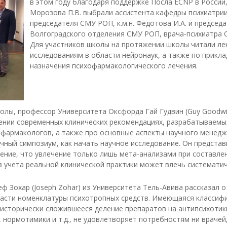
в этом году благодаря поддержке Посла ECNP в России
ижний Новгород
Морозова П.В. выбрали ассистента кафедры психиатри
рсов
председателя СМУ РОП, к.м.н. Федотова И.А. и председ
мск
Волгоградского отделения СМУ РОП, врача-психиатра
ным
ренбург
Для участников школы на протяжении школы читали ле
исследованиям в области нейронаук, а также по прикл
енза
но-
назначения психофармакологического лечения.
ермь
кой
риморское
тделение
стов-на-Дону
олы, профессор Университета Оксфорда Гай Гудвин (Guy Goodwi
го
лении современных клинических рекомендациях, разрабатываемы
а
язань
фармакологов, а также про основные аспекты научного менедж
амара
чный симпозиум, как начать научное исследование. Он представ
анкт-Петербург
ние, что увлечение только лишь мета-анализами при составле
 учета реальной клинической практики может влечь системати
аратов
моленск
 Зохар (Joseph Zohar) из Университета Тель-Авива рассказал 
амбов
ласти номенклатуры психотропных средств. Имеющаяся классифи
исторически сложившееся деление препаратов на антипсихотик
омск
 нормотимики и т.д., не удовлетворяет потребностям ни врачей,