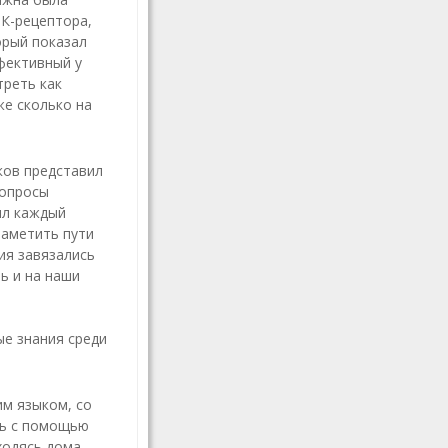
МК-рецептора,
орый показал
фективный у
треть как
же сколько на
ков представил
вопросы
ил каждый
наметить пути
ия завязались
ь и на наши
ые знания среди
им языком, со
сь с помощью
одясь дома.