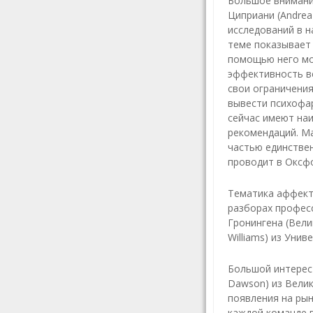
Большое внимани
Циприани (Andrea 
исследований в н
теме показывает 
помощью него мо
эффективность вс
свои ограничения
вывести психофа
сейчас имеют на
рекомендаций. М
частью единстве
проводит в Оксф
Тематика аффект
разборах професс
Гронингена (Вели
Williams) из Уни
Большой интерес 
Dawson) из Вели
появления на рын
каждой команде 