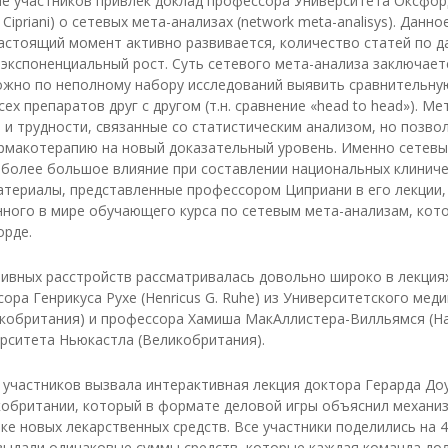
е участников привлек доклад профессора Университета Оксфор
Cipriani) о сетевых мета-анализах (network meta-analisys). Данн
астоящий момент активно развивается, количество статей по д
экспоненциальный рост. Суть сетевого мета-анализа заключаетс
жно по неполному набору исследований выявить сравнительну
ех препаратов друг с другом (т.н. сравнение «head to head»). М
 и трудности, связанные со статистическим анализом, но позво
рмакотерапию на новый доказательный уровень. Именно сетевы
иболее большое влияние при составлении национальных клиниче
атериалы, представленные профессором Циприани в его лекции,
нного в мире обучающего курса по сетевым мета-анализам, кот
орде.
ивных расстройств рассматривалась довольно широко в лекциях
ора Генрикуса Рухе (Henricus G. Ruhe) из Университетского мед
кобритания) и профессора Хамиша МакАллистера-Вилльямся (Ham
верситета Ньюкастла (Великобритания).
участников вызвала интерактивная лекция доктора Герарда Доус
кобритании, который в формате деловой игры объяснил механиз
ке новых лекарственных средств. Все участники поделились на 
выдали одинаковые суммы средств, которые каждая команда до