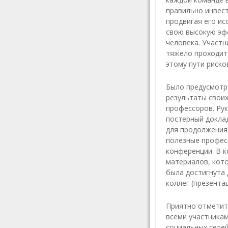
правильно инвест
продвигая его ис
свою высокую эф
человека. Участн
тяжело проходит 
этому пути риско
Было предусмотре
результаты своих
профессоров. Ру
постерный докла
для продолжения 
полезные профес
конференции. В 
материалов, кото
была достигнута 
коллег (презент
Приятно отметить
всеми участника
социальных сете